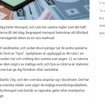
IT-k
Ta 
Bra 
Anli
 idag heter Monopol, och som har samma regler som det haft
terna till det idag. Begreppet monopol betecknar ett tillstånd
Beho
 övervägande delen av en viss marknad.
och landmarker, och sedan dra in pengar när de andra spelarna
i form av ”hyra”. Spelplanen är uppbyggd av 40 rutor i en
år sedan i tur och ordning den summa som anges. 22 av rutorna
 dem utgörs av statliga verk, och fyra av rutorna är stationer.
, som kan ge dig förmåner eller nackdelar.
lantic City, och den svenska utspelar sig i Stockholm. Det har
ela svenska städer som utgör de möjliga investeringsobjekten,
hitta Monopol som består av Uppsalas gator eller exempelvis
ge.