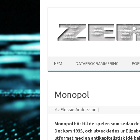
Hoppa till innehåll
HEM
DATAPROGRAMMERING
POP
Monopol
Av
Flossie Andersson
|
Monopol hör till de spelen som sedan des
Det kom 1935, och utvecklades ur Eliza
utformat med en antikapitalistisk idé bak