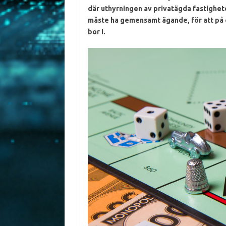
där uthyrningen av privatägda fastighete
måste ha gemensamt ägande, för att på e
bor i.