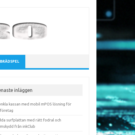
BRÄDSPEL
enaste inläggen
enkla kassan med mobil mPOS lösning för
företag
dda surfplattan med rätt fodral och
rmskydd från inkClub