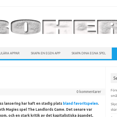
ULÄRA APPAR
SKAPA EN EGEN APP
SKAPA DINA EGNA SPEL
S
För
0 kommentarer
små
s lansering har haft en stadig plats
bland favoritspelen
.
Sky
beth Magies spel The Landlords Game. Det senare var
skä
om, och en stark kritik av det kapitalistiska ägandet,