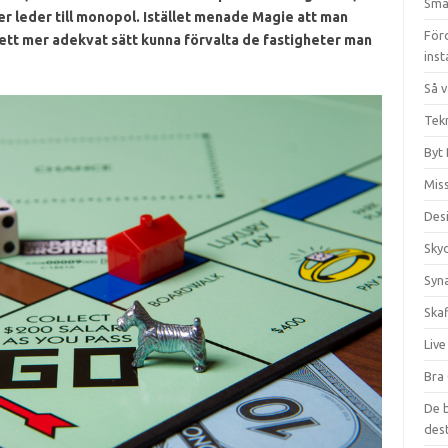
Sma
r leder till monopol. Istället menade Magie att man
För
tt mer adekvat sätt kunna förvalta de fastigheter man
inst
Så v
Tekn
Byt 
Miss
Des
Sky
Syna
Ska
Live
Bra 
De 
dest