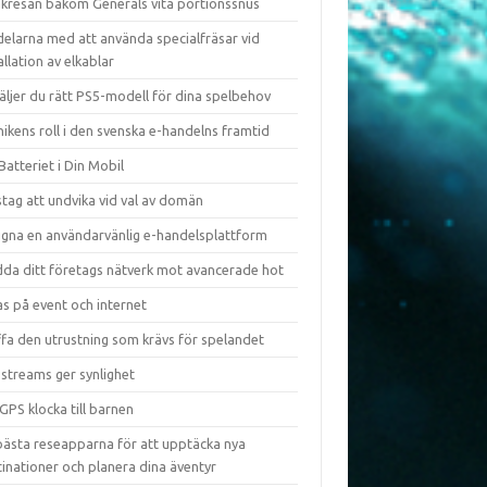
kresan bakom Generals vita portionssnus
delarna med att använda specialfräsar vid
allation av elkablar
äljer du rätt PS5-modell för dina spelbehov
ikens roll i den svenska e-handelns framtid
Batteriet i Din Mobil
tag att undvika vid val av domän
igna en användarvänlig e-handelsplattform
dda ditt företags nätverk mot avancerade hot
s på event och internet
ffa den utrustning som krävs för spelandet
 streams ger synlighet
GPS klocka till barnen
bästa reseapparna för att upptäcka nya
inationer och planera dina äventyr