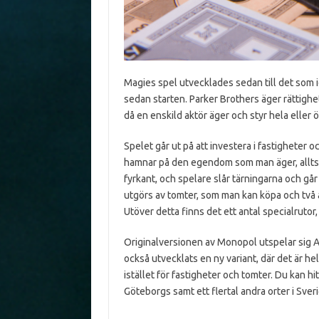
Magies spel utvecklades sedan till det som
sedan starten. Parker Brothers äger rättighe
då en enskild aktör äger och styr hela eller
Spelet går ut på att investera i fastigheter 
hamnar på den egendom som man äger, alltså 
fyrkant, och spelare slår tärningarna och g
utgörs av tomter, som man kan köpa och två av
Utöver detta finns det ett antal specialrutor
Originalversionen av Monopol utspelar sig At
också utvecklats en ny variant, där det är h
istället för fastigheter och tomter. Du kan 
Göteborgs samt ett flertal andra orter i Sveri