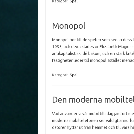
Kategori:
Spel
Monopol
Monopol hör till de spelen som sedan dess l
1935, och utvecklades ur Elizabeth Magies 
antikapitalistisk idé bakom, och en stark krit
fastigheter leder till monopol. Istället me
Kategori:
Spel
Den moderna mobilte
Vad använder vi vår mobil till idag jämfört m
moderna mobiltelefonen ser väldigt annorlund
datorer flyttar ut från hemmet och till våra 