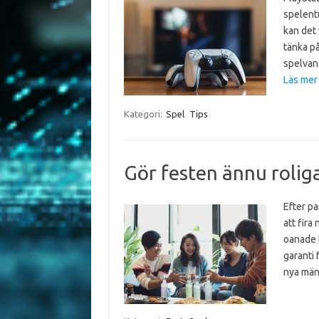
spelent
kan det 
tänka på
spelvano
Läs mer
Kategori:
Spel
Tips
Gör festen ännu roliga
Efter pa
att fira
oanade h
garanti 
nya män