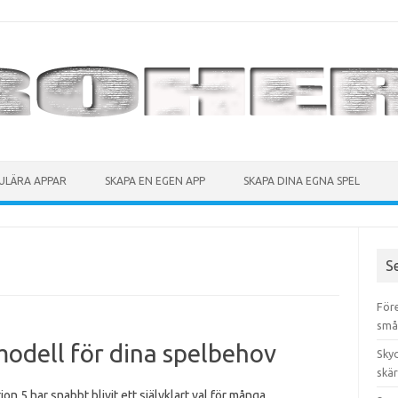
ULÄRA APPAR
SKAPA EN EGEN APP
SKAPA DINA EGNA SPEL
S
För
små
modell för dina spelbehov
Sky
skä
ion 5 har snabbt blivit ett självklart val för många