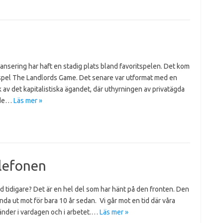
ansering har haft en stadig plats bland favoritspelen. Det kom
spel The Landlords Game. Det senare var utformat med en
ik av det kapitalistiska ägandet, där uthyrningen av privatägda
nade…
Läs mer »
lefonen
ed tidigare? Det är en hel del som har hänt på den fronten. Den
a ut mot för bara 10 år sedan. Vi går mot en tid där våra
händer i vardagen och i arbetet.…
Läs mer »