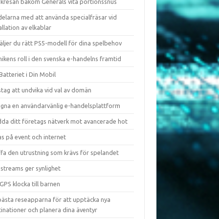
kresan bakom Generals vita portionssnus
delarna med att använda specialfräsar vid
allation av elkablar
äljer du rätt PS5-modell för dina spelbehov
ikens roll i den svenska e-handelns framtid
Batteriet i Din Mobil
tag att undvika vid val av domän
igna en användarvänlig e-handelsplattform
dda ditt företags nätverk mot avancerade hot
s på event och internet
ffa den utrustning som krävs för spelandet
 streams ger synlighet
GPS klocka till barnen
bästa reseapparna för att upptäcka nya
inationer och planera dina äventyr