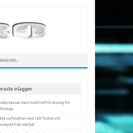
BRÄDSPEL
enaste inläggen
enkla kassan med mobil mPOS lösning för
företag
dda surfplattan med rätt fodral och
rmskydd från inkClub