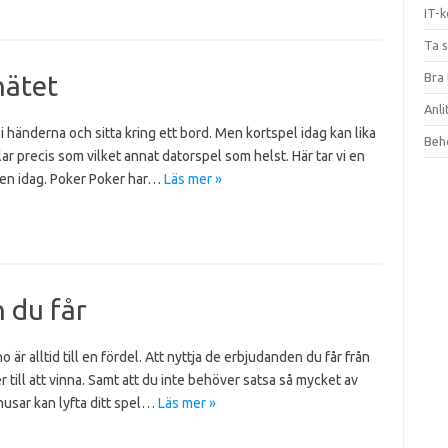
IT-k
Ta 
nätet
Bra 
Anli
t i händerna och sitta kring ett bord. Men kortspel idag kan lika
Beho
lar precis som vilket annat datorspel som helst. Här tar vi en
len idag. Poker Poker har…
Läs mer »
 du får
o är alltid till en fördel. Att nyttja de erbjudanden du får från
r till att vinna. Samt att du inte behöver satsa så mycket av
nusar kan lyfta ditt spel…
Läs mer »