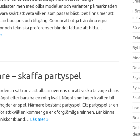
Sma
usiaster, men med olika modeller och varianter på marknaden
För
vara svårt att veta vilken som passar bäst. Det finns mer att
inst
 än bara pris och tillgång. Genom att utgå från dina egna
r och tekniska preferenser blir det lättare att hitta…
Så v
 »
Tekn
Byt 
Miss
Des
re – skaffa partyspel
Sky
Syna
ndemin så tror vi att alla är överens om att vi ska ta varje chans
 något eller bara ha en rolig kväll. Något som höjer kvällen till
Ska
öjder är spel. Närmare bestämt partyspel! Ett partyspel är en
Live
för att kvällen kommer ge er oförglömliga minnen. Lär känna
Bra 
niskor Ibland…
Läs mer »
De 
dest