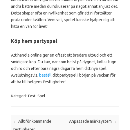
andra bättre medan du fokuserar på något annat än just det.
Detta skapar ofta en nyfikenhet som gör att ni fortsätter
prata under kvällen. Vem vet, spelet kanske hjälper dig att
hitta en vän för livet!
Köp hem partyspel
Att handla online ger en oftast ett bredare utbud och ett
smidigare köp. Du kan, när som helst på dygnet, kolla i lugn
och ro och efter bara några dagar få hem ditt nya spel.
Avslutningsvis,
beställ
ditt partyspel i början på veckan för
att ha till helgens festligheter!
Kategori:
Fest
Spel
Inläggsnavigering
←
Allt för kommande
Anpassade märksystem
→
festligheter